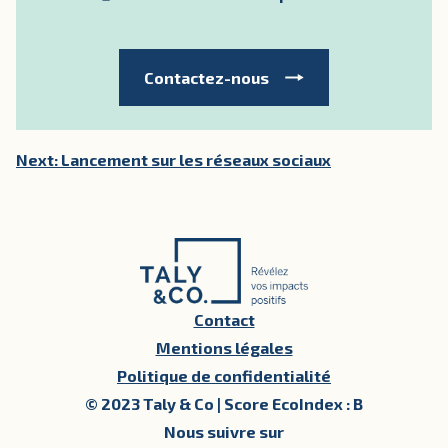
Contactez-nous
Next:
Lancement sur les réseaux sociaux
Navigation
de
l’article
Contact
Mentions légales
Politique de confidentialité
© 2023 Taly & Co | Score EcoIndex : B
Nous suivre sur